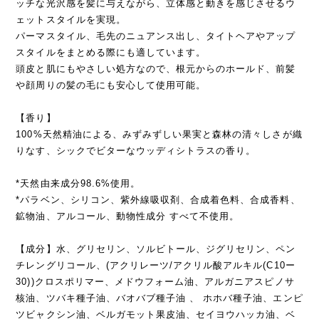
ッチな光沢感を髪に与えながら、立体感と動きを感じさせるウ
ェットスタイルを実現。
パーマスタイル、毛先のニュアンス出し、タイトヘアやアップ
スタイルをまとめる際にも適しています。
頭皮と肌にもやさしい処方なので、根元からのホールド、前髪
や顔周りの髪の毛にも安心して使用可能。
【香り】
100%天然精油による、みずみずしい果実と森林の清々しさが織
りなす、シックでビターなウッディシトラスの香り。
*天然由来成分98.6%使用。
*パラベン、シリコン、紫外線吸収剤、合成着色料、合成香料、
鉱物油、アルコール、動物性成分 すべて不使用。
【成分】水、グリセリン、ソルビトール、ジグリセリン、ペン
チレングリコール、(アクリレーツ/アクリル酸アルキル(C10ー
30))クロスポリマー、メドウフォーム油、アルガニアスピノサ
核油、ツバキ種子油、バオバブ種子油 、 ホホバ種子油、エンピ
ツビャクシン油、ベルガモット果皮油、セイヨウハッカ油、ベ