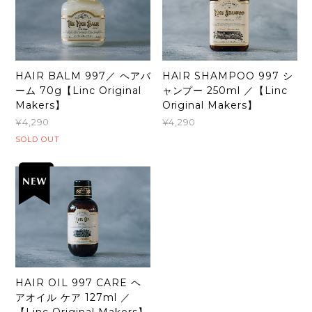
HAIR BALM 997／ ヘアバ
HAIR SHAMPOO 997 シ
ーム 70g【Linc Original
ャンプー 250ml ／【Linc
Makers】
Original Makers】
¥4,290
¥4,290
SOLD OUT
HAIR OIL 997 CARE ヘ
アオイル ケア 127ml ／
【Linc Original Makers】