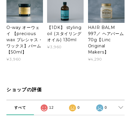
O-way オーウェ
【1DK】 styling
HAIR BALM
イ 【precious
oil (スタイリング
997／ ヘアバーム
wax プレシャス・
オイル) 130ml
70g【Linc
ワックス】バーム
Original
¥3,960
【50ml】
Makers】
¥3,960
¥4,290
ショップの評価
すべて
12
0
0