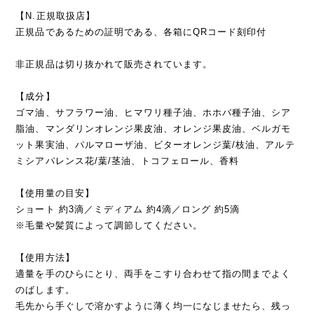
【N.正規取扱店】
正規品であるための証明である、各箱にQRコード刻印付
非正規品は切り抜かれて販売されています。
【成分】
ゴマ油、サフラワー油、ヒマワリ種子油、ホホバ種子油、シア
脂油、マンダリンオレンジ果皮油、オレンジ果皮油、ベルガモ
ット果実油、パルマローザ油、ビターオレンジ葉/枝油、アルテ
ミシアパレンス花/葉/茎油、トコフェロール、香料
【使用量の目安】
ショート 約3滴／ミディアム 約4滴／ロング 約5滴
※毛量や髪質によって調節してください。
【使用方法】
適量を手のひらにとり、両手をこすり合わせて指の間までよく
のばします。
毛先から手ぐしで溶かすように薄く均一になじませたら、残っ