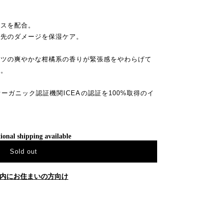
クスを配合。
毛先のダメージを保湿ケア。
ーツの爽やかな柑橘系の香りが緊張感をやわらげて
す。
ラ)は、オーガニック認証機関ICEAの認証を100%取得のイ
。
ional shipping available
Sold out
内にお住まいの方向け