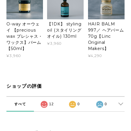
O-way オーウェ
【1DK】 styling
HAIR BALM
イ 【precious
oil (スタイリング
997／ ヘアバーム
wax プレシャス・
オイル) 130ml
70g【Linc
ワックス】バーム
Original
¥3,960
【50ml】
Makers】
¥3,960
¥4,290
ショップの評価
すべて
12
0
0